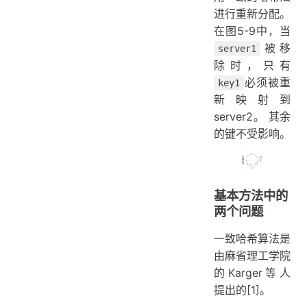
进行重新分配。
在图5-9中，当
被移
server1
除时，只有
必须被重
key1
新映射到
server2。 其余
的键不受影响。
基本方法中的
两个问题
一致哈希算法是
由麻省理工学院
的Karger等人
提出的[1]。