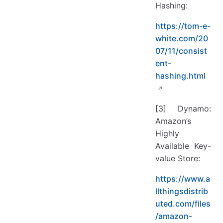
Hashing:
https://tom-e-
white.com/20
07/11/consist
ent-
hashing.html
[3] Dynamo:
Amazon’s
Highly
Available Key-
value Store:
https://www.a
llthingsdistrib
uted.com/files
/amazon-