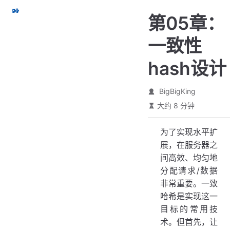
跳
第05章：
至
主
一致性
要
內
hash设计
容
BigBigKing
大约 8 分钟
为了实现水平扩
展，在服务器之
间高效、均匀地
分配请求/数据
非常重要。一致
哈希是实现这一
目标的常用技
术。但首先，让