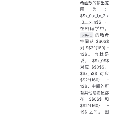
希函数的输出范
围为：
$$x_0,x_1,x_2,x
_3,...,x_n$$。
在密码学中，
的哈希
SHA-1
空间从 $$0$$
到 $$2^{160} –
1$$。也就是
说， $$x_0$$
对应 $$0$$，
$$x_n$$ 对应
$$2^{160} –
1$$，中间的所
有其他哈希值都
在 $$0$$ 和
$$2^{160} –
1$$ 之间。 图